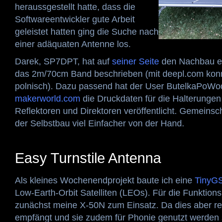
heraussgestellt hatte, dass die
Softwareentwickler gute Arbeit
geleistet hatten ging die Suche nach
einer adäquaten Antenne los.
Darek, SP7DPT, hat auf
seiner Seite
den Nachbau ei
das 2m/70cm Band beschrieben (mit deepl.com konnt
polnisch). Dazu passend hat der User ButelkaPoWo
makerworld.com
die Druckdaten für die Halterungen 
Reflektoren und Direktoren veröffentlicht. Gemeinsc
der Selbstbau viel Einfacher von der Hand.
Easy Turnstile Antenna
Als kleines Wochenendprojekt baute ich eine
TinyG
Low-Earth-Orbit Satelliten (LEOs). Für die Funktio
zunächst meine X-50N zum Einsatz. Da dies aber rela
empfängt und sie zudem für Phonie genutzt werden s