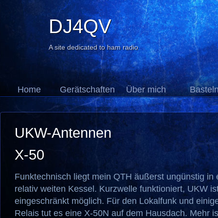
DJ4QV
A site dedicated to ham radio
Home
Gerätschaften
Über mich
Bastel
UKW-Antennen
X-50
Funktechnisch liegt mein QTH äußerst ungünstig in 
relativ weiten Kessel. Kurzwelle funktioniert, UKW is
eingeschränkt möglich. Für den Lokalfunk und einig
Relais tut es eine X-50N auf dem Hausdach. Mehr ist 