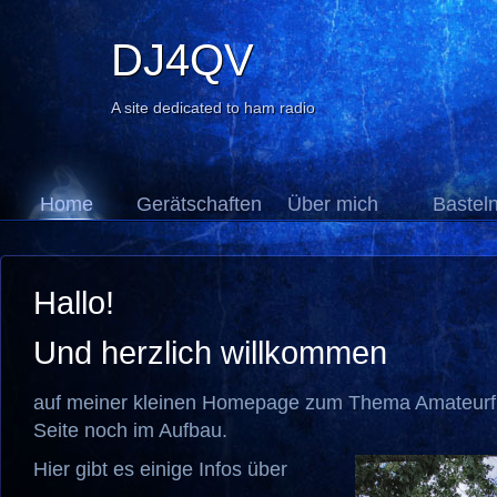
DJ4QV
A site dedicated to ham radio
Home
Gerätschaften
Über mich
Bastel
Hallo!
Und herzlich willkommen
auf meiner kleinen Homepage zum Thema Amateurfu
Seite noch im Aufbau.
Hier gibt es einige Infos über